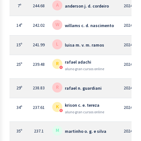
A
7º
244.68
2024
anderson j. d. cordeiro
W
14º
242.02
2024
willams c. d. nascimento
L
15º
241.99
2024
luisa m. v. m. ramos
rafael adachi
R
25º
239.48
2024
aluno gran cursos online
R
29º
238.83
2024
rafael n. guardiani
krison c. e. tereza
K
34º
237.61
2024
aluno gran cursos online
M
35º
237.1
2024
martinho o. g. e silva