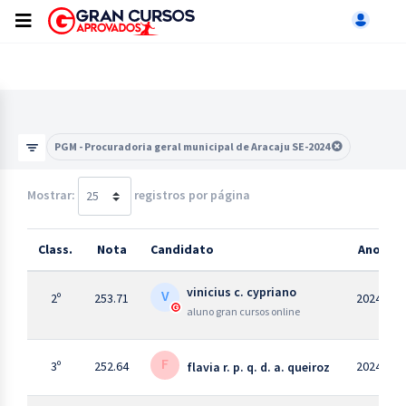
PGM - Procuradoria geral municipal de Aracaju SE-2024
Mostrar:
registros por página
Class.
Nota
Candidato
Ano
Class.
Nota
Candidato
Ano
vinicius c. cypriano
V
2º
253.71
2024
aluno gran cursos online
F
3º
252.64
2024
flavia r. p. q. d. a. queiroz