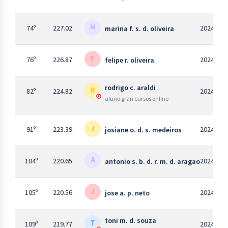
M
74º
227.02
2024
marina f. s. d. oliveira
F
76º
226.87
2024
felipe r. oliveira
rodrigo c. araldi
R
82º
224.82
2024
aluno gran cursos online
J
91º
223.39
2024
josiane o. d. s. medeiros
A
104º
220.65
2024
antonio s. b. d. r. m. d. aragao
J
105º
220.56
2024
jose a. p. neto
toni m. d. souza
T
109º
219.77
2024