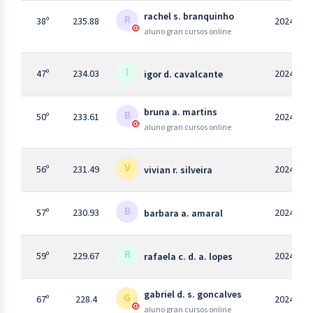
rachel s. branquinho
R
38º
235.88
2024
aluno gran cursos online
I
47º
234.03
2024
igor d. cavalcante
bruna a. martins
B
50º
233.61
2024
aluno gran cursos online
V
56º
231.49
2024
vivian r. silveira
B
57º
230.93
2024
barbara a. amaral
R
59º
229.67
2024
rafaela c. d. a. lopes
gabriel d. s. goncalves
G
67º
228.4
2024
aluno gran cursos online